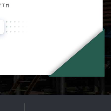
碎工作
言