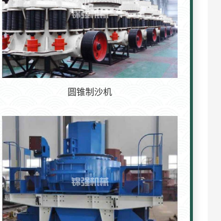
圆锥制沙机