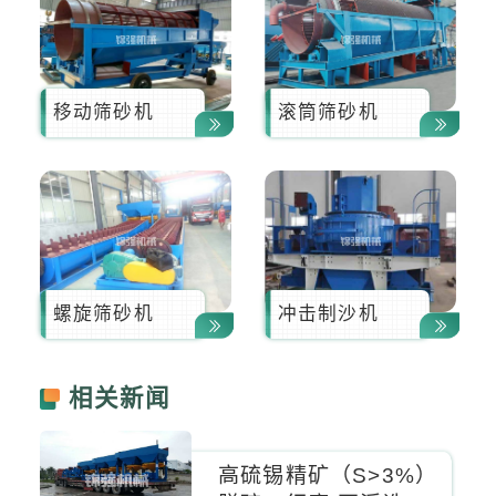
移动筛砂机
滚筒筛砂机
螺旋筛砂机
冲击制沙机
相关新闻
高硫锡精矿（S>3%）