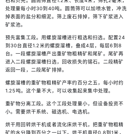
石和贝壳。圆筒筛直径1.2米、长度4米，筛孔2毫米，
处理量每小时30到40吨。圆筒筛可以加喷水管，冲洗
掉表面的盐分和细泥。筛上废石排掉，筛下矿浆进入
矿浆池。
预先富集工段。用螺旋溜槽进行粗选和扫选。配置24
到30台直径1.2米的螺旋溜槽，叠成4层，每层6到8
台。一段螺旋溜槽产出重矿物粗精矿和尾矿。尾矿再
进入二段螺旋溜槽扫选，回收损失的锡石。二段精矿
返回一段，二段尾矿排掉。
螺旋溜槽的重矿物粗精矿产率约百分之五，每小时约
1.25吨。这个量不大，可以收集起来集中处理。
重矿物分离工段。这个工段处理量小，但设备投资不
小。需要烘干系统、磁选机、电选机。
烘干用回转烘干机或者流化床烘干机，把重矿物粗精
矿的水分降到百分之一以下。烘干机直径0.8到1米，