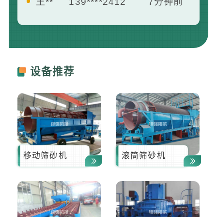
曾**
181****1658
13分钟前
李**
133****8742
16分钟前
黄**
157****2158
21分钟前
设备推荐
移动筛砂机
滚筒筛砂机