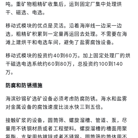
吨。重矿物粗精矿收集后，运到固定厂集中处理烘
干、磁选、电选。
移动式模块的优点是灵活。沿着海岸线一边采一边
选，粗精矿积累到一定量再运回去处理。不需要在海
滩上建烘干和电选车间，避免了盐雾腐蚀设备。
移动式模块的投资约40到60万。加上固定处理厂的烘
干磁选电选系统约60到80万，总投资约100到140
万。
防腐和防锈措施
海滨砂锡矿选矿设备必须考虑防腐防锈。海水和盐雾
对金属设备的腐蚀速度比淡水快三到五倍。
接触矿浆的设备，圆筒筛、螺旋溜槽、管道、泵，尽
量用不锈钢材质或者工程塑料。螺旋溜槽的槽面用聚
氨酯，支架用热镀锌或者不锈钢。圆筒筛的筒体用不