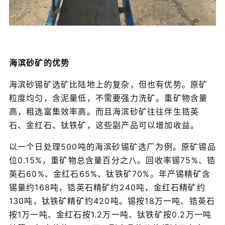
海滨砂矿的优势
海滨砂锡矿选矿比陆地上的复杂，但也有优势。原矿
粒度均匀，含泥量低，不需要强力洗矿。重矿物含量
高，粗选富集效率高。而且海滨砂矿往往伴生锆英
石、金红石、钛铁矿，这些副产品可以增加收益。
以一个日处理500吨的海滨砂锡矿选厂为例。原矿锡品
位0.15%，重矿物总含量百分之八。回收率锡75%、锆
英石60%、金红石65%、钛铁矿70%。年产锡精矿含
锡量约168吨，锆英石精矿约240吨，金红石精矿约
130吨，钛铁矿精矿约420吨。锡按18万一吨、锆英石
按1万一吨、金红石按1.2万一吨、钛铁矿按0.2万一吨