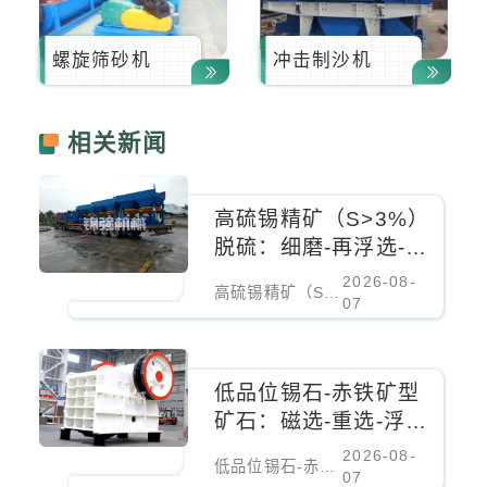
螺旋筛砂机
冲击制沙机
相关新闻
高硫锡精矿（S>3%）
脱硫：细磨-再浮选-重
选组合，硫降至0.5%
2026-08-
高硫锡精矿（S>3%）脱硫：细磨-再浮选-重选组合，硫降至0.5%
07
低品位锡石-赤铁矿型
矿石：磁选-重选-浮选
联合工艺经济分析
2026-08-
低品位锡石-赤铁矿型矿石：磁选-重选-浮选联合工艺经济分析
07