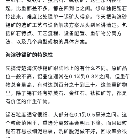
金红石、钛铁矿、独居石、磁铁矿，这些东西搅在一
起，比重都差不多，都在四到七之间。想单独把锡石
拎出来，难度比处理单一锡矿大得多。今天把海滨砂
锡矿的选矿工艺与设备解决方案从头到尾讲清楚。包
括矿石特点、工艺流程、设备配置、重矿物分离方
法，以及几个典型规模的具体方案。
海滨砂锡矿的特殊性
先搞清楚海滨砂锡矿跟陆地上的有什么不同。原矿品
位一般不高，锡品位通常在0.1%到0.3%之间。但重矿
物总含量高，有时达到百分之十到三十。这些重矿物
里，除了锡石还有锆英石、金红石、钛铁矿等，都是
有价值的伴生矿物。
锡石粒度通常很细，大部分在0.1到0.5毫米之间。这
个粒级范围里，重选分离效果会明显下降。而且细粒
锡石容易被细泥包裹，洗矿脱泥做不好，回收率会很