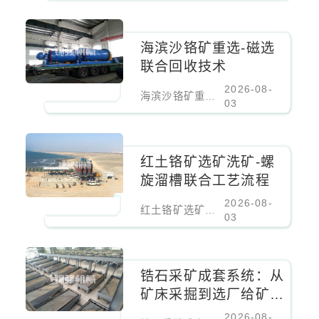
海滨沙铬矿重选-磁选
联合回收技术
2026-08-
海滨沙铬矿重选-磁选联合回收技术
03
红土铬矿选矿洗矿-螺
旋溜槽联合工艺流程
2026-08-
红土铬矿选矿洗矿-螺旋溜槽联合工艺流程
03
锆石采矿成套系统：从
矿床采掘到选厂给矿的
全流程装备与工艺集成
2026-08-