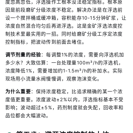
度忽高忽低，浮选操作工根本没法稳定指标。根本原
因是前段磨矿分级浓度不稳定。解决办法是在浮选前
设一个搅拌桶或缓冲箱，容积能存10-15分钟矿浆，让
浓度自然混合均匀后再进浮选。这是金矿浮选浓度控
制技术里最实用的一招。同时给磨矿分级工序定浓度
控制指标，把波动传到前面去堵住。
调节剂量的经验
：每调整1%的浓度，需要向浮选机加
多少水？大致估算：一台处理量100m³/h的浮选机，
浓度降低1%，需要增加约1-1.5m³/h的补加水。实际
现场用小流量水阀慢慢调，观察泡沫变化。
为什么重要
：保持浓度稳定，比追求精确的某一个浓
度值更重要。浓度波动±2%以内，浮选指标基本不受
影响；波动超过±5%，药剂制度就会失配，回收率和
品位都会大幅波动。