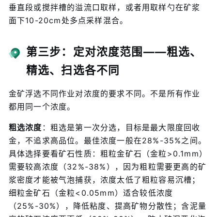
垂直段或搅拌槽的溢流口取样，或者用取样勺在矿浆
面下10-20cm处多点采样混合。
第三步：定对浓度范围——粗选、
精选、扫选各不同
金矿浮选不同作业对浓度的要求不同。不是所有作业
都用同一个浓度。
粗选浓度
：粗选是第一次分选，目标是最大限度回收
金，不追求高品位。最佳浓度一般在28%-35%之间。
具体选择要看矿石性质：粗粒金矿石（金粒>0.1mm）
需要较高浓度（32%-38%），因为粗粒需要更高的矿
浆密度才能被气泡捕获，浓度太低了粗粒容易沉槽；
细粒金矿石（金粒<0.05mm）适合较低浓度
（25%-30%），降低粘度、提高矿物分散性；含泥量