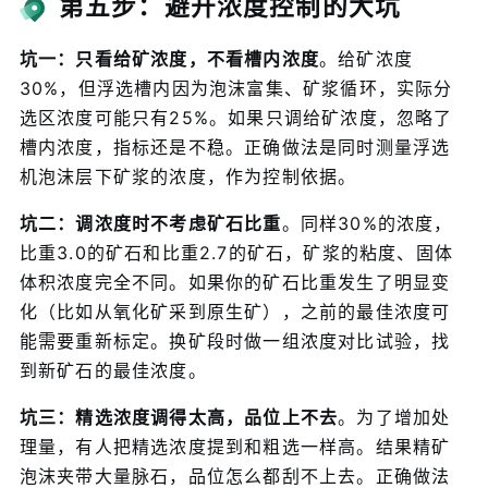
第五步：避开浓度控制的大坑
坑一：只看给矿浓度，不看槽内浓度
。给矿浓度
30%，但浮选槽内因为泡沫富集、矿浆循环，实际分
选区浓度可能只有25%。如果只调给矿浓度，忽略了
槽内浓度，指标还是不稳。正确做法是同时测量浮选
机泡沫层下矿浆的浓度，作为控制依据。
坑二：调浓度时不考虑矿石比重
。同样30%的浓度，
比重3.0的矿石和比重2.7的矿石，矿浆的粘度、固体
体积浓度完全不同。如果你的矿石比重发生了明显变
化（比如从氧化矿采到原生矿），之前的最佳浓度可
能需要重新标定。换矿段时做一组浓度对比试验，找
到新矿石的最佳浓度。
坑三：精选浓度调得太高，品位上不去
。为了增加处
理量，有人把精选浓度提到和粗选一样高。结果精矿
泡沫夹带大量脉石，品位怎么都刮不上去。正确做法