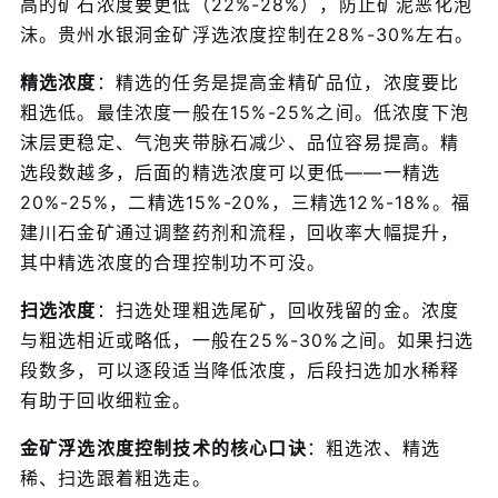
高的矿石浓度要更低（22%-28%），防止矿泥恶化泡
沫。贵州水银洞金矿浮选浓度控制在28%-30%左右。
精选浓度
：精选的任务是提高金精矿品位，浓度要比
粗选低。最佳浓度一般在15%-25%之间。低浓度下泡
沫层更稳定、气泡夹带脉石减少、品位容易提高。精
选段数越多，后面的精选浓度可以更低——一精选
20%-25%，二精选15%-20%，三精选12%-18%。福
建川石金矿通过调整药剂和流程，回收率大幅提升，
其中精选浓度的合理控制功不可没。
扫选浓度
：扫选处理粗选尾矿，回收残留的金。浓度
与粗选相近或略低，一般在25%-30%之间。如果扫选
段数多，可以逐段适当降低浓度，后段扫选加水稀释
有助于回收细粒金。
金矿浮选浓度控制技术的核心口诀
：粗选浓、精选
稀、扫选跟着粗选走。