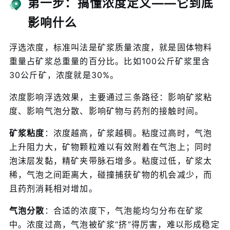
第一步：搞懂浓度定义——它到底
影响什么
浮选浓度，标准叫法是矿浆质量浓度，就是固体物料
重量占矿浆总重量的百分比。比如100公斤矿浆里含
30公斤矿，浓度就是30%。
浓度影响浮选效果，主要通过三条路径：影响矿浆粘
度、影响气泡分散、影响矿物与药剂的接触时间。
矿浆粘度
：浓度越高，矿浆越稠。粘度过高时，气泡
上升阻力大，矿物颗粒难以有效附着在气泡上；同时
泡沫层发黏，精矿夹带脉石增多。粘度过低，矿浆太
稀，气泡之间距离大，碰撞捕获矿物的机会减少，而
且药剂消耗相对增加。
气泡分散
：合适的浓度下，气泡能均匀分布在矿浆
中。浓度过高，气泡被矿浆“挤”得厉害，难以形成稳定