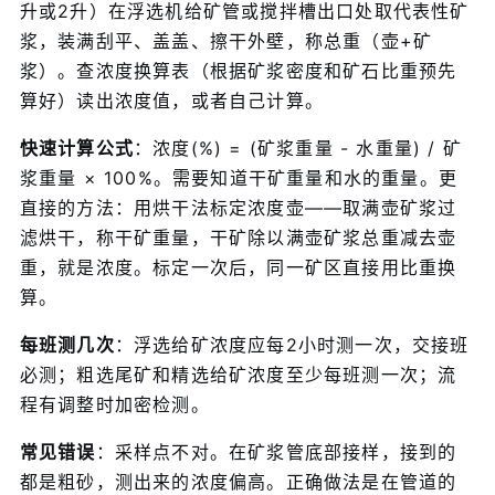
升或2升）在浮选机给矿管或搅拌槽出口处取代表性矿
浆，装满刮平、盖盖、擦干外壁，称总重（壶+矿
浆）。查浓度换算表（根据矿浆密度和矿石比重预先
算好）读出浓度值，或者自己计算。
快速计算公式
：浓度(%) = (矿浆重量 - 水重量) / 矿
浆重量 × 100%。需要知道干矿重量和水的重量。更
直接的方法：用烘干法标定浓度壶——取满壶矿浆过
滤烘干，称干矿重量，干矿除以满壶矿浆总重减去壶
重，就是浓度。标定一次后，同一矿区直接用比重换
算。
每班测几次
：浮选给矿浓度应每2小时测一次，交接班
必测；粗选尾矿和精选给矿浓度至少每班测一次；流
程有调整时加密检测。
常见错误
：采样点不对。在矿浆管底部接样，接到的
都是粗砂，测出来的浓度偏高。正确做法是在管道的