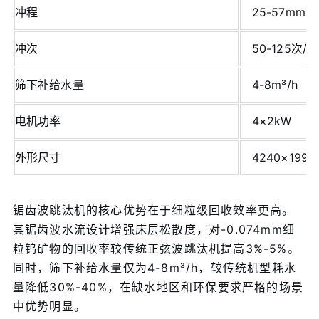
冲程
25-57mm
冲次
50-125次/
筛下补给水量
4-8m³/h
电机功率
4×2kW
外形尺寸
4240×199
锯齿波跳汰机的核心优势在于细粒级回收效率更高。
其锯齿波水流设计增强床层松散度，对-0.074mm细
粒钨矿物的回收率较传统正弦波跳汰机提高3%-5%。
同时，筛下补给水量仅为4-8m³/h，较传统机型耗水
量降低30%-40%，在缺水地区和环保要求严格的场景
中优势明显。