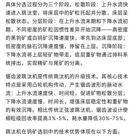
具体分选过程分为三个阶段。松散阶段：上升水流快
速进入跳汰室，将床层中的矿粒托起并分散，床层呈
松散状态。分层阶段：在上升水流末期和下降水流初
期，不同密度的矿粒因惯性差异开始沉降——高密度
的黑钨矿或白钨矿沉降速度快，率先到达床层底部；
低密度的脉石沉降速度慢，停留在上层。沉降阶段：
下降水流将上层轻矿物带走，底层重矿物通过排料系
统排出，实现精矿与尾矿的分离。
锯齿波跳汰机是传统跳汰机的升级技术。其核心技术
特点是采用凸轮机构传动，产生锯齿波形的脉动水
流：上升水流速度快、时间短，促进矿物松散分层；
下降水流速度慢、时间长，增强床层稳定性和重矿物
的有效沉降。相比传统正弦波跳汰机，锯齿波设计使
细粒级回收率提高3%-5%，耗水量降低30%-75%。
跳汰机在钨矿选别中的技术优势体现在以下方面。