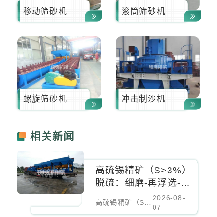
移动筛砂机
滚筒筛砂机
螺旋筛砂机
冲击制沙机
相关新闻
高硫锡精矿（S>3%）
脱硫：细磨-再浮选-重
选组合，硫降至0.5%
2026-08-
高硫锡精矿（S>3%）脱硫：细磨-再浮选-重选组合，硫降至0.5%
07