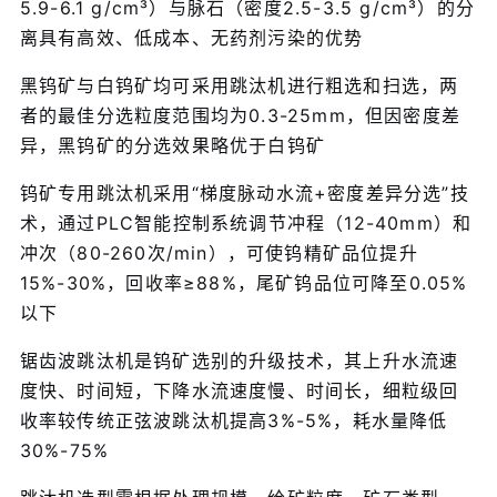
5.9-6.1 g/cm³）与脉石（密度2.5-3.5 g/cm³）的分
离具有高效、低成本、无药剂污染的优势
黑钨矿与白钨矿均可采用跳汰机进行粗选和扫选，两
者的最佳分选粒度范围均为0.3-25mm，但因密度差
异，黑钨矿的分选效果略优于白钨矿
钨矿专用跳汰机采用“梯度脉动水流+密度差异分选”技
术，通过PLC智能控制系统调节冲程（12-40mm）和
冲次（80-260次/min），可使钨精矿品位提升
15%-30%，回收率≥88%，尾矿钨品位可降至0.05%
以下
锯齿波跳汰机是钨矿选别的升级技术，其上升水流速
度快、时间短，下降水流速度慢、时间长，细粒级回
收率较传统正弦波跳汰机提高3%-5%，耗水量降低
30%-75%