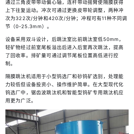
通过三角皮带带动偏心轴，连杆带动摇臂使隔膜获得
上下往复运动。冲次可通过更换皮带轮调整，两种冲
次为322次/分钟和420次/分钟；冲程可有11种不同调
节（0-25.3mm）。
设备采用双斗设计，后跳汰室比前跳汰室低50mm，
轻矿物经过前室尾板溢出后进入后室再次跳汰，提高
了回收率。排矿量可通过调节尾板位置高低进行控
制。
隔膜跳汰机适用于小型钨选厂和砂钨矿选别，处理能
力较低但设备投资小、操作维护简单。在大型现代化
钨选厂中，锯齿波跳汰机和智能型钨矿专用跳汰机应
用更为广泛。